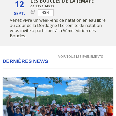
LES BOUCLES DE LA JEMAYE
12
de 13h à 14h30
SEPT.
NGN
LES BOUCLES DE LA
JEMAYE
Venez vivre un week-end de natation en eau libre
REVIENNENT POUR
au cœur de la Dordogne ! Le comité de natation
UNE 5ᵉ ÉD...
vous invite à participer à la 5ème édition des
Boucles...
🌊 ENSEMBLE,
VOIR TOUS LES ÉVÈNEMENTS
FAISONS RECULER
DERNIÈRES NEWS
LES NOYADES EN
DORDOGN...