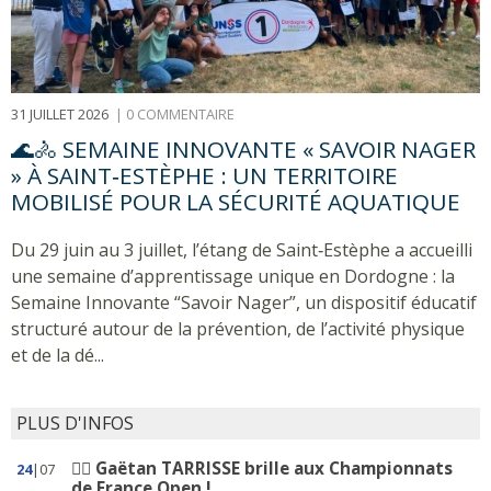
31 JUILLET 2026
|
0 COMMENTAIRE
🌊🚴 SEMAINE INNOVANTE « SAVOIR NAGER
» À SAINT‑ESTÈPHE : UN TERRITOIRE
MOBILISÉ POUR LA SÉCURITÉ AQUATIQUE
Du 29 juin au 3 juillet, l’étang de Saint‑Estèphe a accueilli
une semaine d’apprentissage unique en Dordogne : la
Semaine Innovante “Savoir Nager”, un dispositif éducatif
structuré autour de la prévention, de l’activité physique
et de la dé...
PLUS D'INFOS
🏊‍♂️ Gaëtan TARRISSE brille aux Championnats
24
|07
de France Open !