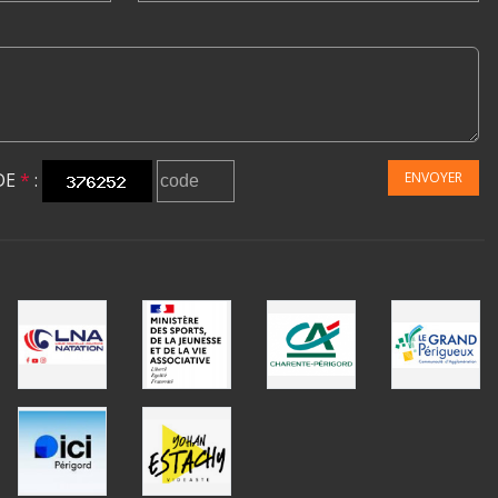
DE
*
:
ENVOYER