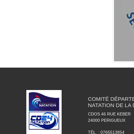
COMITÉ DÉPART
NATATION DE LA
CDOS 46 RUE KEBER
24000
PERIGUEUX
TÉL. :
0765513854