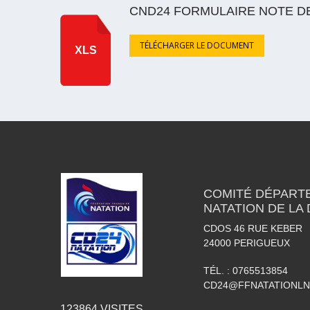
CND24 FORMULAIRE NOTE DE
TÉLÉCHARGER LE DOCUMENT
XLS
COMITÉ DÉPART
NATATION DE LA
CDOS 46 RUE KEBER
24000
PERIGUEUX
TÉL. :
0765513854
CD24@FFNATATIONLN
123864
VISITES