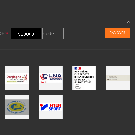
DE
*
:
ENVOYER