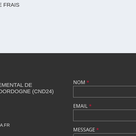
 FRAIS
NOM
*
EMENTAL DE
 DORDOGNE (CND24)
EMAIL
*
A.FR
MESSAGE
*