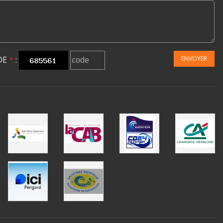
DE
*
:
ENVOYER