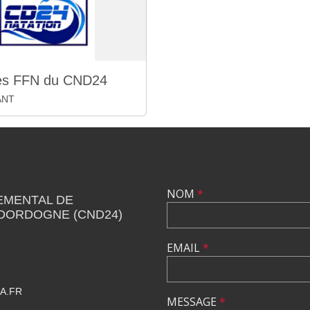
iés FFN du CND24
ANT
NOM
*
EMENTAL DE
 DORDOGNE (CND24)
EMAIL
*
A.FR
MESSAGE
*