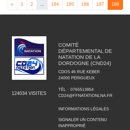
«
1
2
...
184
185
186
187
188
COMITÉ
DÉPARTEMENTAL DE
NATATION DE LA
DORDOGNE (CND24)
CDOS 46 RUE KEBER
24000
PERIGUEUX
TÉL. :
0765513854
124034
VISITES
CD24@FFNATATIONLNA.FR
INFORMATIONS LÉGALES
SIGNALER UN CONTENU
INAPPROPRIÉ