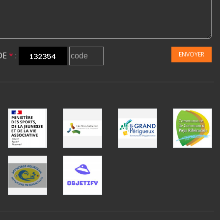
DE
*
:
ENVOYER