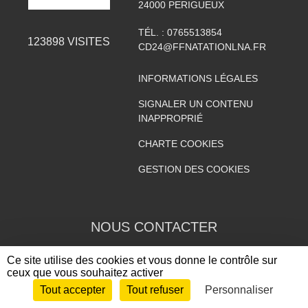
24000
PERIGUEUX
TÉL. :
0765513854
123898
VISITES
CD24@FFNATATIONLNA.FR
INFORMATIONS LÉGALES
SIGNALER UN CONTENU
INAPPROPRIÉ
CHARTE COOKIES
GESTION DES COOKIES
NOUS CONTACTER
NOM
*
PRÉNOM
*
Ce site utilise des cookies et vous donne le contrôle sur
ceux que vous souhaitez activer
Tout accepter
Tout refuser
Personnaliser
Envie de participer ?
CONNEXION
EMAIL
*
OBJET
*