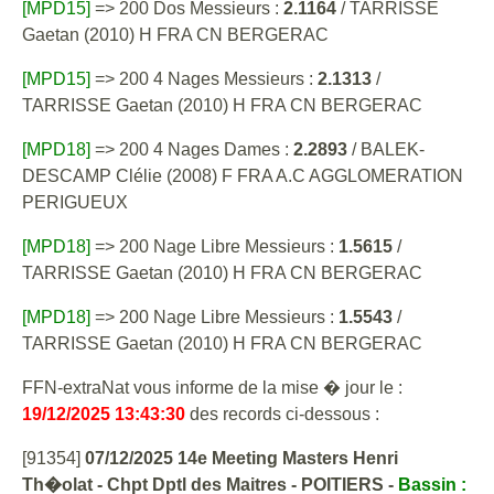
[MPD15]
=> 200 Dos Messieurs :
2.1164
/ TARRISSE
Gaetan (2010) H FRA CN BERGERAC
[MPD15]
=> 200 4 Nages Messieurs :
2.1313
/
TARRISSE Gaetan (2010) H FRA CN BERGERAC
[MPD18]
=> 200 4 Nages Dames :
2.2893
/ BALEK-
DESCAMP Clélie (2008) F FRA A.C AGGLOMERATION
PERIGUEUX
[MPD18]
=> 200 Nage Libre Messieurs :
1.5615
/
TARRISSE Gaetan (2010) H FRA CN BERGERAC
[MPD18]
=> 200 Nage Libre Messieurs :
1.5543
/
TARRISSE Gaetan (2010) H FRA CN BERGERAC
FFN-extraNat vous informe de la mise � jour le :
19/12/2025 13:43:30
des records ci-dessous :
[91354]
07/12/2025 14e Meeting Masters Henri
Th�olat - Chpt Dptl des Maitres - POITIERS -
Bassin :