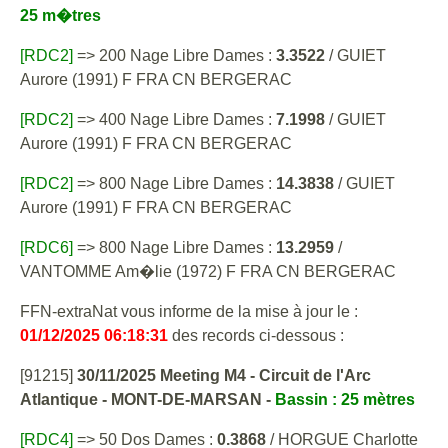
25 m�tres
[RDC2]
=> 200 Nage Libre Dames :
3.3522
/ GUIET
Aurore (1991) F FRA CN BERGERAC
[RDC2]
=> 400 Nage Libre Dames :
7.1998
/ GUIET
Aurore (1991) F FRA CN BERGERAC
[RDC2]
=> 800 Nage Libre Dames :
14.3838
/ GUIET
Aurore (1991) F FRA CN BERGERAC
[RDC6]
=> 800 Nage Libre Dames :
13.2959
/
VANTOMME Am�lie (1972) F FRA CN BERGERAC
FFN-extraNat vous informe de la mise à jour le :
01/12/2025 06:18:31
des records ci-dessous :
[91215]
30/11/2025 Meeting M4 - Circuit de l'Arc
Atlantique - MONT-DE-MARSAN -
Bassin : 25 mètres
[RDC4]
=> 50 Dos Dames :
0.3868
/ HORGUE Charlotte