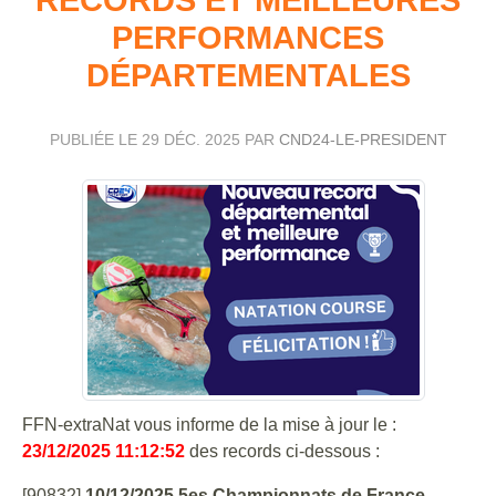
PERFORMANCES
DÉPARTEMENTALES
PUBLIÉE LE
29 DÉC. 2025
PAR
CND24-LE-PRESIDENT
FFN-extraNat vous informe de la mise à jour le :
23/12/2025 11:12:52
des records ci-dessous :
[90832]
10/12/2025 5es Championnats de France