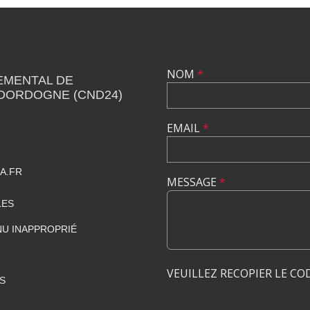
NOM
*
EMENTAL DE
 DORDOGNE (CND24)
EMAIL
*
A.FR
MESSAGE
*
LES
U INAPPROPRIÉ
VEUILLEZ RECOPIER LE CO
S