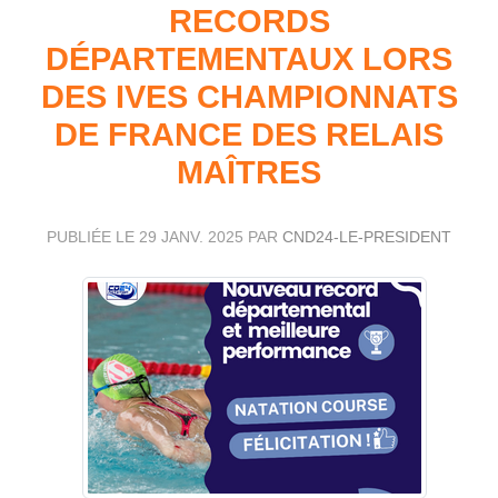
RECORDS
DÉPARTEMENTAUX LORS
DES IVES CHAMPIONNATS
DE FRANCE DES RELAIS
MAÎTRES
PUBLIÉE LE
29 JANV. 2025
PAR
CND24-LE-PRESIDENT