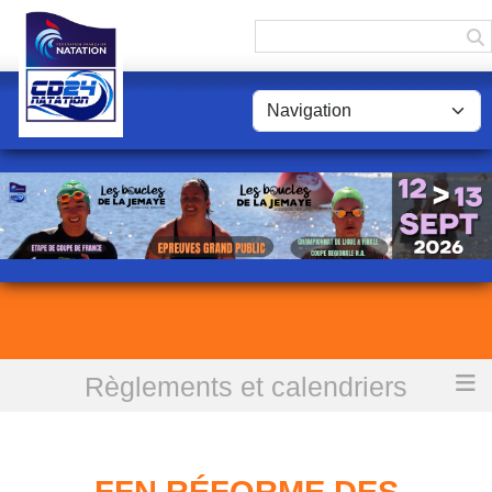
Panneau de gestion des cookies
Règlements et calendriers
Accueil
FFN Réforme des officiels circulaire du 11 Mai 2020
FFN RÉFORME DES