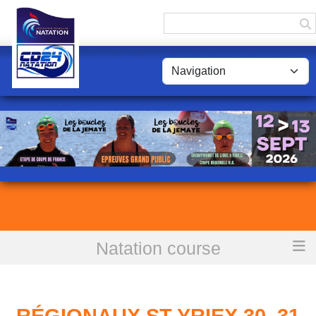
Panneau de gestion des cookies
Natation course
Accueil
Régionaux St Yriex 30, 31 Mars et 1ier Avril 2024
RÉGIONAUX ST YRIEX 30, 31