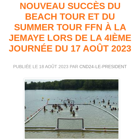
NOUVEAU SUCCÈS DU
BEACH TOUR ET DU
SUMMER TOUR FFN À LA
JEMAYE LORS DE LA 4IÈME
JOURNÉE DU 17 AOÛT 2023
PUBLIÉE LE
18 AOÛT 2023
PAR
CND24-LE-PRESIDENT