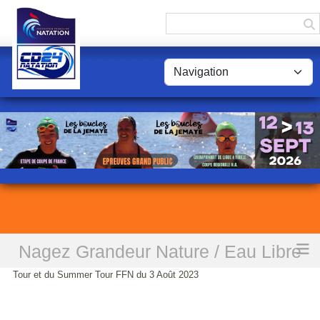
Panneau de gestion des cookies
Nagez Grandeur Nature / Eau Libre
Accueil
Visite de Louise Guillet à la Jemaye pour la 3ième journée du Beach
Tour et du Summer Tour FFN du 3 Août 2023