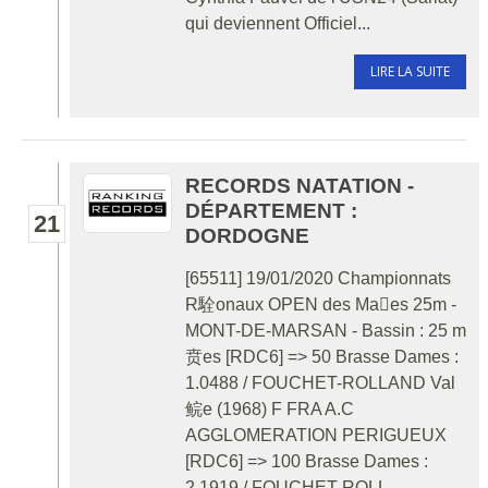
qui deviennent Officiel...
LIRE LA SUITE
RECORDS NATATION -
DÉPARTEMENT :
21
DORDOGNE
[65511] 19/01/2020 Championnats
R駩onaux OPEN des Maes 25m -
MONT-DE-MARSAN - Bassin : 25 m
贲es [RDC6] => 50 Brasse Dames :
1.0488 / FOUCHET-ROLLAND Val
鲩e (1968) F FRA A.C
AGGLOMERATION PERIGUEUX
[RDC6] => 100 Brasse Dames :
2.1919 / FOUCHET-ROLL...