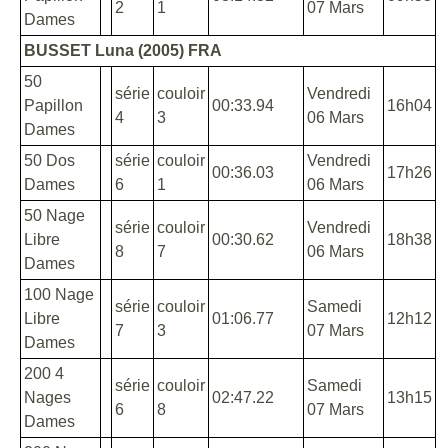
2
1
07 Mars
Dames
BUSSET Luna (2005) FRA
50
série
couloir
Vendredi
Papillon
00:33.94
16h04
4
3
06 Mars
Dames
50 Dos
série
couloir
Vendredi
00:36.03
17h26
Dames
6
1
06 Mars
50 Nage
série
couloir
Vendredi
Libre
00:30.62
18h38
8
7
06 Mars
Dames
100 Nage
série
couloir
Samedi
Libre
01:06.77
12h12
7
3
07 Mars
Dames
200 4
série
couloir
Samedi
Nages
02:47.22
13h15
6
8
07 Mars
Dames