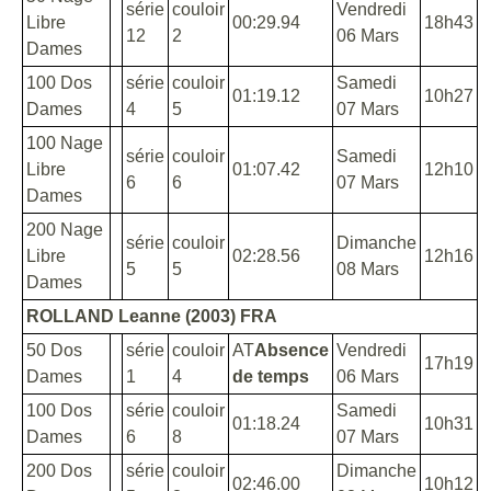
série
couloir
Vendredi
Libre
00:29.94
18h43
12
2
06 Mars
Dames
100 Dos
série
couloir
Samedi
01:19.12
10h27
Dames
4
5
07 Mars
100 Nage
série
couloir
Samedi
Libre
01:07.42
12h10
6
6
07 Mars
Dames
200 Nage
série
couloir
Dimanche
Libre
02:28.56
12h16
5
5
08 Mars
Dames
ROLLAND Leanne (2003) FRA
50 Dos
série
couloir
AT
Absence
Vendredi
17h19
Dames
1
4
de temps
06 Mars
100 Dos
série
couloir
Samedi
01:18.24
10h31
Dames
6
8
07 Mars
200 Dos
série
couloir
Dimanche
02:46.00
10h12