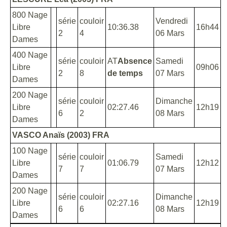
800 Nage
série
couloir
Vendredi
Libre
10:36.38
16h44
2
4
06 Mars
Dames
400 Nage
série
couloir
AT
Absence
Samedi
Libre
09h06
2
8
de temps
07 Mars
Dames
200 Nage
série
couloir
Dimanche
Libre
02:27.46
12h19
6
2
08 Mars
Dames
VASCO Anaïs (2003) FRA
100 Nage
série
couloir
Samedi
Libre
01:06.79
12h12
7
7
07 Mars
Dames
200 Nage
série
couloir
Dimanche
Libre
02:27.16
12h19
6
6
08 Mars
Dames