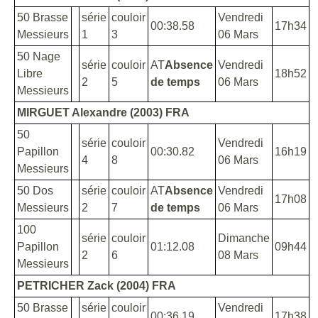
50 Brasse
série
couloir
Vendredi
00:38.58
17h34
Messieurs
1
3
06 Mars
50 Nage
série
couloir
AT
Absence
Vendredi
Libre
18h52
2
5
de temps
06 Mars
Messieurs
MIRGUET Alexandre (2003) FRA
50
série
couloir
Vendredi
Papillon
00:30.82
16h19
4
8
06 Mars
Messieurs
50 Dos
série
couloir
AT
Absence
Vendredi
17h08
Messieurs
2
7
de temps
06 Mars
100
série
couloir
Dimanche
Papillon
01:12.08
09h44
2
6
08 Mars
Messieurs
PETRICHER Zack (2004) FRA
50 Brasse
série
couloir
Vendredi
00:36.19
17h38