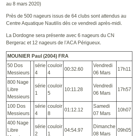
au 8 mars 2020)
Près de 500 nageurs issus de 64 clubs sont attendus au
Centre Aquatique Nautilis dès ce vendredi après-midi.
La Dordogne sera présente avec 6 nageurs du CN
Bergerac et 12 nageurs de l'ACA Périgueux.
MOUNIER Paul (2004) FRA
50 Dos
série
couloir
Vendredi
00:32.60
17h11
Messieurs
4
4
06 Mars
800 Nage
série
couloir
Vendredi
Libre
10:11.28
17h57
1
5
06 Mars
Messieurs
100 Dos
série
couloir
Samedi
01:12.12
10h07
Messieurs
4
8
07 Mars
400 Nage
série
couloir
Dimanche
Libre
04:54.97
09h05
2
1
08 Mars