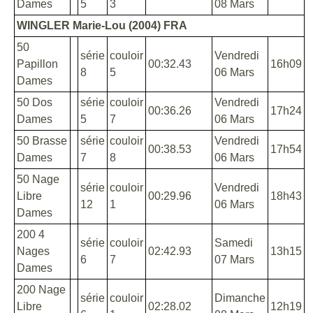
Dames
5
3
08 Mars
WINGLER Marie-Lou (2004) FRA
50
série
couloir
Vendredi
Papillon
00:32.43
16h09
8
5
06 Mars
Dames
50 Dos
série
couloir
Vendredi
00:36.26
17h24
Dames
5
7
06 Mars
50 Brasse
série
couloir
Vendredi
00:38.53
17h54
Dames
7
8
06 Mars
50 Nage
série
couloir
Vendredi
Libre
00:29.96
18h43
12
1
06 Mars
Dames
200 4
série
couloir
Samedi
Nages
02:42.93
13h15
6
7
07 Mars
Dames
200 Nage
série
couloir
Dimanche
Libre
02:28.02
12h19