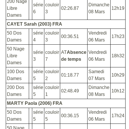
200 Nage
série
couloir
Dimanche
Libre
02:26.87
12h19
6
3
08 Mars
Dames
CAYET Sarah (2003) FRA
50 Dos
série
couloir
Vendredi
00:36.51
17h23
Dames
4
3
06 Mars
50 Nage
série
couloir
AT
Absence
Vendredi
Libre
18h32
3
7
de temps
06 Mars
Dames
100 Dos
série
couloir
Samedi
01:18.77
10h29
Dames
5
2
07 Mars
200 Dos
série
couloir
Dimanche
02:48.49
10h12
Dames
5
1
08 Mars
MARTY Paola (2006) FRA
50 Dos
série
couloir
Vendredi
00:36.15
17h24
Dames
5
5
06 Mars
50 Nage