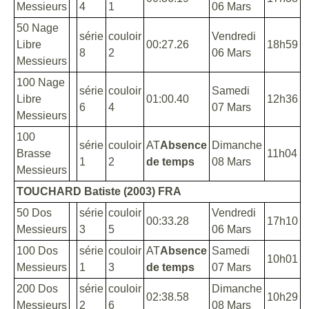
Messieurs
4
1
06 Mars
50 Nage
série
couloir
Vendredi
Libre
00:27.26
18h59
8
2
06 Mars
Messieurs
100 Nage
série
couloir
Samedi
Libre
01:00.40
12h36
6
4
07 Mars
Messieurs
100
série
couloir
AT
Absence
Dimanche
Brasse
11h04
1
2
de temps
08 Mars
Messieurs
TOUCHARD Batiste (2003) FRA
50 Dos
série
couloir
Vendredi
00:33.28
17h10
Messieurs
3
5
06 Mars
100 Dos
série
couloir
AT
Absence
Samedi
10h01
Messieurs
1
3
de temps
07 Mars
200 Dos
série
couloir
Dimanche
02:38.58
10h29
Messieurs
2
6
08 Mars