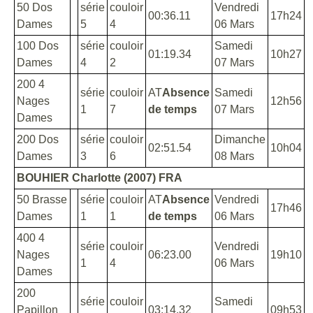
50 Dos
série
couloir
Vendredi
00:36.11
17h24
Dames
5
4
06 Mars
100 Dos
série
couloir
Samedi
01:19.34
10h27
Dames
4
2
07 Mars
200 4
série
couloir
AT
Absence
Samedi
Nages
12h56
1
7
de temps
07 Mars
Dames
200 Dos
série
couloir
Dimanche
02:51.54
10h04
Dames
3
6
08 Mars
BOUHIER Charlotte (2007) FRA
50 Brasse
série
couloir
AT
Absence
Vendredi
17h46
Dames
1
1
de temps
06 Mars
400 4
série
couloir
Vendredi
Nages
06:23.00
19h10
1
4
06 Mars
Dames
200
série
couloir
Samedi
Papillon
03:14.32
09h53