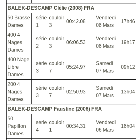
BALEK-DESCAMP Clélie (2008) FRA
50 Brasse
série
couloir
Vendredi
00:42.08
17h46
Dames
1
3
06 Mars
400 4
série
couloir
Vendredi
Nages
06:06.53
19h17
2
3
06 Mars
Dames
400 Nage
série
couloir
Samedi
Libre
05:24.97
09h12
3
7
07 Mars
Dames
200 4
série
couloir
Samedi
Nages
02:50.93
13h04
3
7
07 Mars
Dames
BALEK-DESCAMP Faustine (2006) FRA
50
série
couloir
Vendredi
Papillon
00:34.31
16h04
4
1
06 Mars
Dames