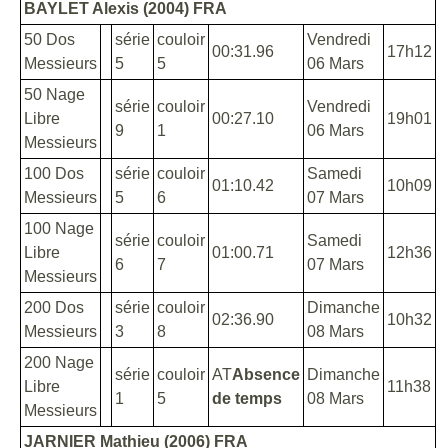
BAYLET Alexis (2004) FRA
50 Dos
série
couloir
Vendredi
00:31.96
17h12
Messieurs
5
5
06 Mars
50 Nage
série
couloir
Vendredi
Libre
00:27.10
19h01
9
1
06 Mars
Messieurs
100 Dos
série
couloir
Samedi
01:10.42
10h09
Messieurs
5
6
07 Mars
100 Nage
série
couloir
Samedi
Libre
01:00.71
12h36
6
7
07 Mars
Messieurs
200 Dos
série
couloir
Dimanche
02:36.90
10h32
Messieurs
3
8
08 Mars
200 Nage
série
couloir
AT
Absence
Dimanche
Libre
11h38
1
5
de temps
08 Mars
Messieurs
JARNIER Mathieu (2006) FRA