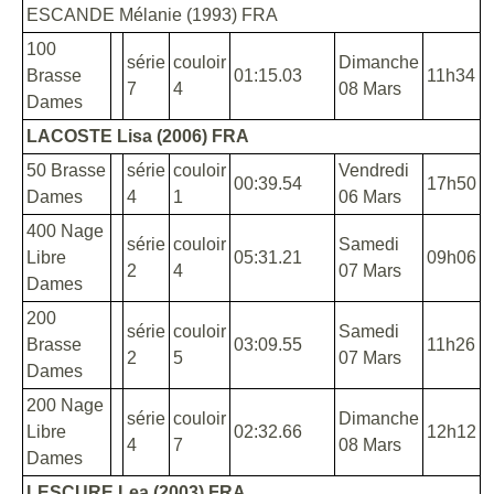
ESCANDE Mélanie (1993) FRA
100
série
couloir
Dimanche
Brasse
01:15.03
11h34
7
4
08 Mars
Dames
LACOSTE Lisa (2006) FRA
50 Brasse
série
couloir
Vendredi
00:39.54
17h50
Dames
4
1
06 Mars
400 Nage
série
couloir
Samedi
Libre
05:31.21
09h06
2
4
07 Mars
Dames
200
série
couloir
Samedi
Brasse
03:09.55
11h26
2
5
07 Mars
Dames
200 Nage
série
couloir
Dimanche
Libre
02:32.66
12h12
4
7
08 Mars
Dames
LESCURE Lea (2003) FRA