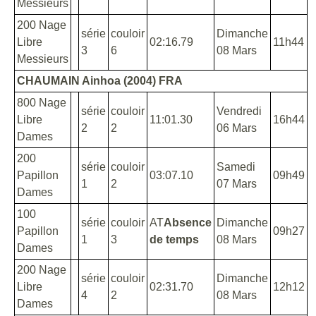
Messieurs
200 Nage
série
couloir
Dimanche
Libre
02:16.79
11h44
3
6
08 Mars
Messieurs
CHAUMAIN Ainhoa (2004) FRA
800 Nage
série
couloir
Vendredi
Libre
11:01.30
16h44
2
2
06 Mars
Dames
200
série
couloir
Samedi
Papillon
03:07.10
09h49
1
2
07 Mars
Dames
100
série
couloir
AT
Absence
Dimanche
Papillon
09h27
1
3
de temps
08 Mars
Dames
200 Nage
série
couloir
Dimanche
Libre
02:31.70
12h12
4
2
08 Mars
Dames