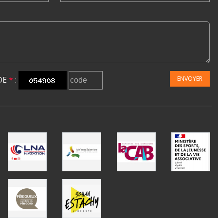
DE
*
:
ENVOYER