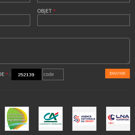
OBJET
*
DE
*
:
ENVOYER