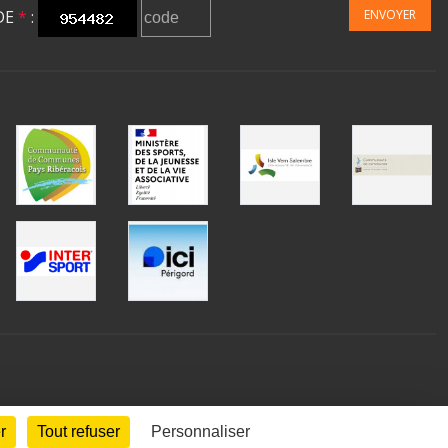
DE
*
:
ENVOYER
r
Tout refuser
Personnaliser