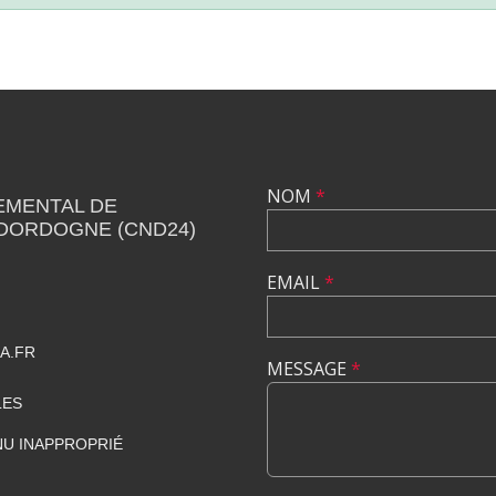
NOM
*
EMENTAL DE
 DORDOGNE (CND24)
EMAIL
*
A.FR
MESSAGE
*
LES
U INAPPROPRIÉ